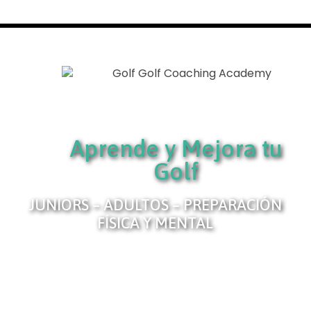
Aprende y Mejora tu
Golf
JUNIORS – ADULTOS – PREPARACIÓN
FÍSICA Y MENTAL