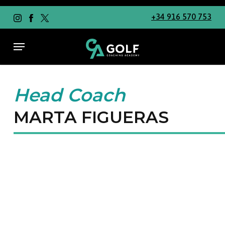
Skip
to
+34 916 570 753
main
content
Menu
Head Coach
MARTA FIGUERAS