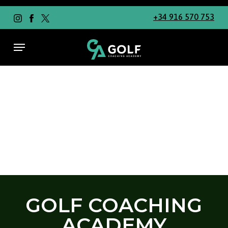
Skip
to
+34 916 570 753
main
content
Menu
GOLF COACHING
ACADEMY